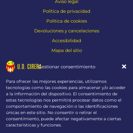
Aviso legal
Política de privacidad
Politica de cookies
Devoluciones y cancelaciones
Accesibilidad
Mapa del sitio
Contacto
Gestionar consentimiento
Carr. de Cirera, 229, 08304 Mataró, Barcelona
Para ofrecer las mejores experiencias, utilizamos
tecnologías como las cookies para almacenar y/o acceder
info@udcirera.com
a la información del dispositivo. El consentimiento de
937 98 66 58
estas tecnologías nos permitirá procesar datos como el
comportamiento de navegación o las identificaciones
únicas en este sitio. No consentir o retirar el
consentimiento, puede afectar negativamente a ciertas
características y funciones.