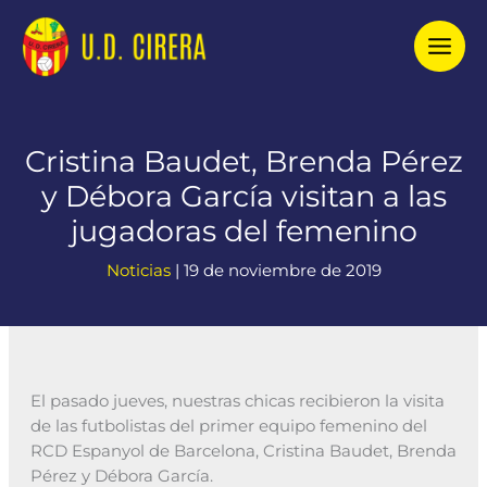
Ir
al
contenido
Cristina Baudet, Brenda Pérez
y Débora García visitan a las
jugadoras del femenino
Noticias
|
19 de noviembre de 2019
El pasado jueves, nuestras chicas recibieron la visita
de las futbolistas del primer equipo femenino del
RCD Espanyol de Barcelona, Cristina Baudet, Brenda
Pérez y Débora García.