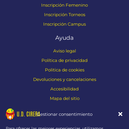
Inscripción Femenino
Inscripción Torneos
Inscripción Campus
Ayuda
Aviso legal
Política de privacidad
Politica de cookies
Devoluciones y cancelaciones
Accesibilidad
Mapa del sitio
Contacto
Gestionar consentimiento
Carr. de Cirera, 229, 08304 Mataró, Barcelona
Para ofrecer las mejores experiencias, utilizamos