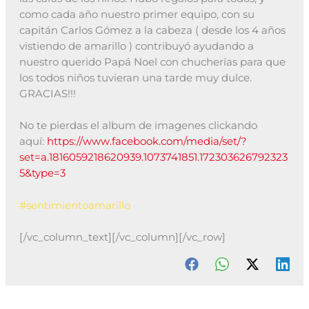
como cada año nuestro primer equipo, con su
capitán Carlos Gómez a la cabeza ( desde los 4 años
vistiendo de amarillo ) contribuyó ayudando a
nuestro querido Papá Noel con chucherías para que
los todos niños tuvieran una tarde muy dulce.
GRACIAS!!!
No te pierdas el album de imagenes clickando
aquí:
https://www.facebook.com/media/set/?
set=a.1816059218620939.1073741851.172303626792323
5&type=3
‪#‎
sentimientoamarillo‬
[/vc_column_text][/vc_column][/vc_row]