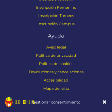
Inscripción Femenino
Inscripción Torneos
Inscripción Campus
Ayuda
Aviso legal
Política de privacidad
Politica de cookies
Devoluciones y cancelaciones
Accesibilidad
Mapa del sitio
Contacto
Gestionar consentimiento
Carr. de Cirera, 229, 08304 Mataró, Barcelona